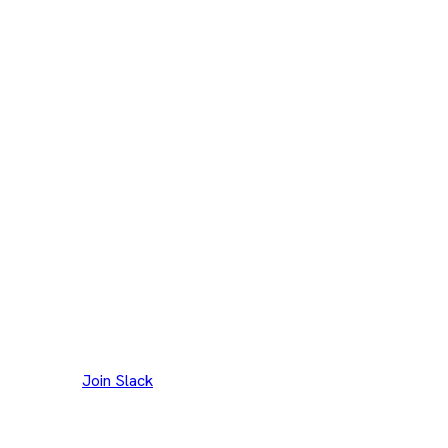
Join our Slack channel to discuss and reach out to
maintainers.
Join Slack
Merci à nos
300+
contributeurs