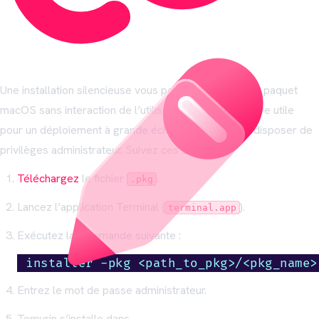
Une installation silencieuse vous permet d’installer le paquet
macOS sans interaction de l’utilisateur, ce qui peut être utile
pour un déploiement à grande échelle. Vous devez disposer de
privilèges administrateur. Suivez ces étapes :
Téléchargez
le fichier
.
.pkg
Lancez l’application Terminal (
).
terminal.app
Exécutez la commande suivante :
installer -pkg <path_to_pkg>/<pkg_name>
Entrez le mot de passe administrateur.
Temurin s’installe dans