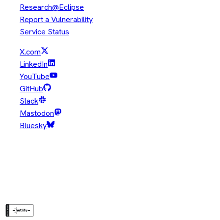
Research@Eclipse
Report a Vulnerability
Service Status
X.com
LinkedIn
YouTube
GitHub
Slack
Mastodon
Bluesky
Copyright © Eclipse Foundation. All Rights Reserved.
Java and OpenJDK are trademarks or registered trademarks of
Oracle and/or its affiliates. Other names may be trademarks of
their respective owners.