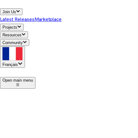
Join Us
Latest Releases
Marketplace
Projects
Resources
Community
Français
1
Open main menu