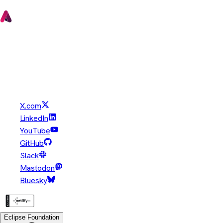
Copyright © Eclipse Foundation. All Rights Reserved.
Java and OpenJDK are trademarks or registered trademarks of
Oracle and/or its affiliates. Other names may be trademarks of
their respective owners.
X.com
LinkedIn
YouTube
GitHub
Slack
Mastodon
Bluesky
Eclipse Foundation