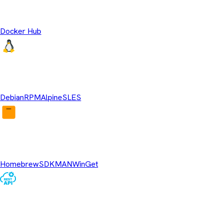
Temurin Containers
Docker Hub
Linux Repositories
Debian
RPM
Alpine
SLES
Package Managers
Homebrew
SDKMAN
WinGet
REST API