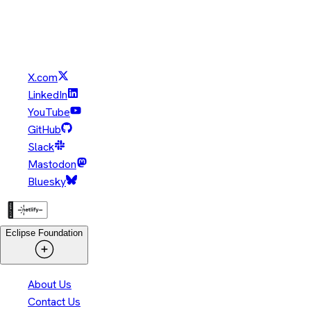
Java and OpenJDK are trademarks or registered trademarks of
Oracle and/or its affiliates. Other names may be trademarks of
their respective owners.
X.com
LinkedIn
YouTube
GitHub
Slack
Mastodon
Bluesky
Eclipse Foundation
About Us
Contact Us