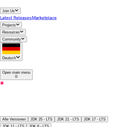
Join Us
Latest Releases
Marketplace
Projects
Resources
Community
Deutsch
1
Open main menu
Neueste Versionen
Temurin® JDK herunterladen
Wählen Sie eine Version, ein Paketformat, JDK oder JRE und
laden Sie die Binärdateien herunter.
Alle Versionen
JDK
25 - LTS
JDK
21 - LTS
JDK
17 - LTS
JDK
11 - LTS
JDK
8 - LTS