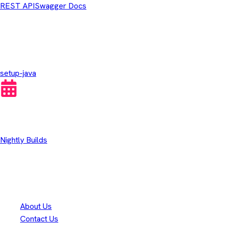
REST API
Swagger Docs
GitHub Actions
setup-java
Other Downloads
Nightly Builds
Danke an unsere
300+
Mitwirkenden
Eclipse Foundation
About Us
Contact Us