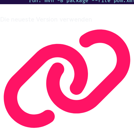
        run: mvn -B package --file pom.xm
Die neueste Version verwenden