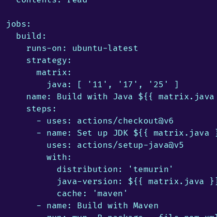
jobs:

  build:

    runs-on: ubuntu-latest

    strategy:

      matrix:

        java: [ '11', '17', '25' ]

    name: Build with Java ${{ matrix.java 
    steps:

      - uses: actions/checkout@v6

      - name: Set up JDK ${{ matrix.java }
        uses: actions/setup-java@v5

        with:

          distribution: 'temurin'

          java-version: ${{ matrix.java }}
          cache: 'maven'

      - name: Build with Maven
