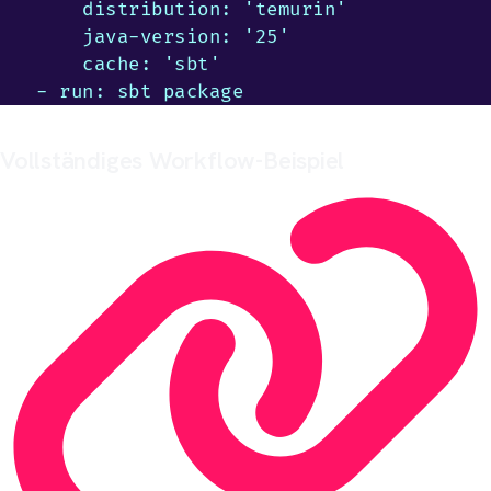
      distribution: 'temurin'

      java-version: '25'

      cache: 'sbt'

  - run: sbt package
Vollständiges Workflow-Beispiel