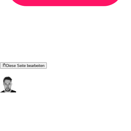
Hilf uns, diese Dokumentation zu
verbessern!
Alle Adoptium-Dokumentationen sind Open Source. Etwas
falsch oder unklar?
Diese Seite bearbeiten
Dokumentations-Autoren