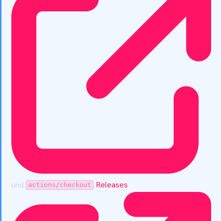
und
Releases
actions/checkout