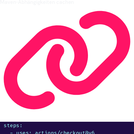
Maven-Abhängigkeiten cachen
steps:

  - uses: actions/checkout@v6
