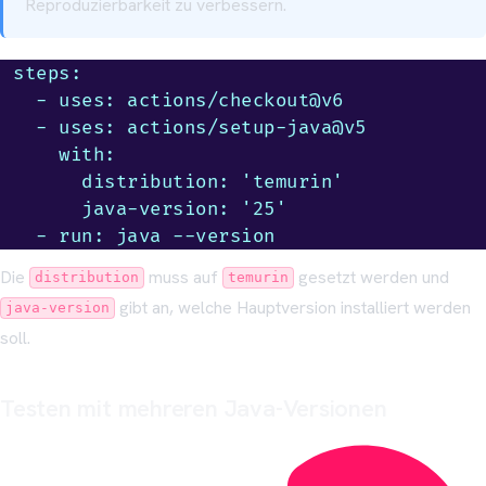
Reproduzierbarkeit zu verbessern.
steps:

  - uses: actions/checkout@v6

  - uses: actions/setup-java@v5

    with:

      distribution: 'temurin'

      java-version: '25'

  - run: java --version
Die
muss auf
gesetzt werden und
distribution
temurin
gibt an, welche Hauptversion installiert werden
java-version
soll.
Testen mit mehreren Java-Versionen