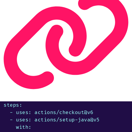
steps:

  - uses: actions/checkout@v6

  - uses: actions/setup-java@v5

    with:
