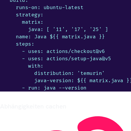
  build:

    runs-on: ubuntu-latest

    strategy:

      matrix:

        java: [ '11', '17', '25' ]

    name: Java ${{ matrix.java }}

    steps:

      - uses: actions/checkout@v6

      - uses: actions/setup-java@v5

        with:

          distribution: 'temurin'

          java-version: ${{ matrix.java }}
      - run: java --version
Abhängigkeiten cachen