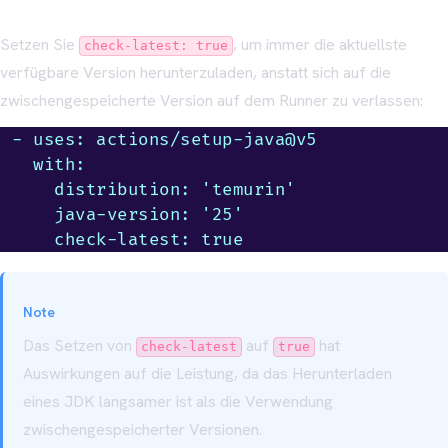
Setzen Sie
, um immer die aktuellste
check-latest: true
verfügbare Version herunterzuladen, anstatt sich auf die
zwischengespeicherte Version auf dem Runner zu verlassen:
- uses: actions/setup-java@v5

  with:

    distribution: 'temurin'

    java-version: '25'

    check-latest: true
Note
Das Setzen von
auf
hat
check-latest
true
Auswirkungen auf die Leistung, da das Herunterladen
eines JDK langsamer ist als die Verwendung
zwischengespeicherter Versionen.