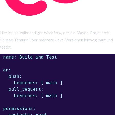
Hier ist ein vollständiger Workflow, der ein Maven-Projekt mit
Eclipse Temurin über mehrere Java-Versionen hinweg baut und
testet:
name: Build and Test

on:

  push:

    branches: [ main ]

  pull_request:

    branches: [ main ]

permissions:

  contents: read
