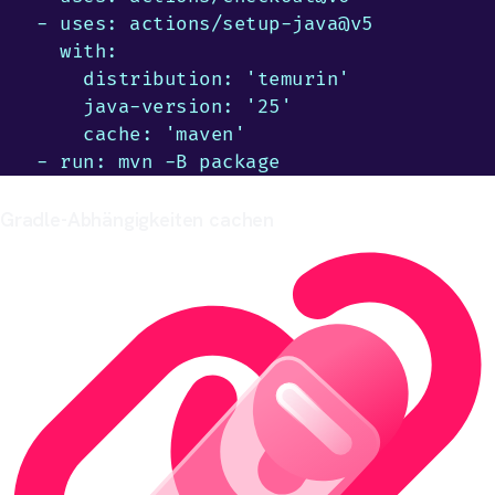
  - uses: actions/setup-java@v5

    with:

      distribution: 'temurin'

      java-version: '25'

      cache: 'maven'

  - run: mvn -B package
Gradle-Abhängigkeiten cachen