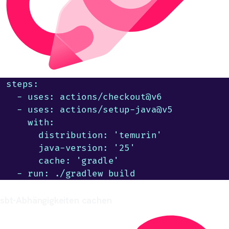
steps:

  - uses: actions/checkout@v6

  - uses: actions/setup-java@v5

    with:

      distribution: 'temurin'

      java-version: '25'

      cache: 'gradle'

  - run: ./gradlew build
sbt-Abhängigkeiten cachen