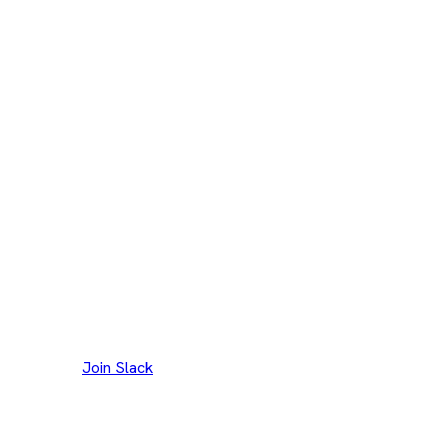
Join our Slack channel to discuss and reach out to
maintainers.
Join Slack
Danke an unsere
300+
Mitwirkenden