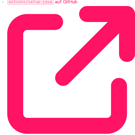
auf GitHub
actions/setup-java