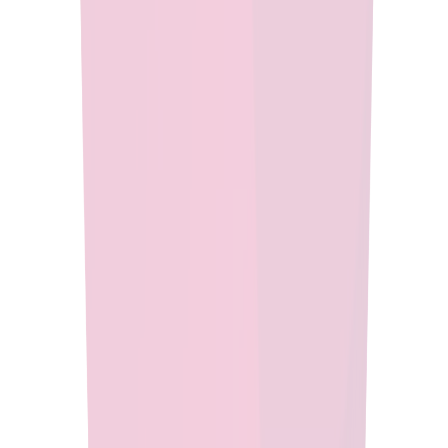
consistentes e multiplataforma do Eclipse Temurin. Foque na
inovação contando com um runtime confiável e de alta qualidade
usado por milhões no mundo todo.
Desempenho e Confiabilidade
Execute suas aplicações empresariais com confiança usando o
Eclipse Temurin, um runtime Java seguro e de alto
desempenho, rigorosamente testado para estabilidade e
otimizado para operar perfeitamente em diversos ambientes.