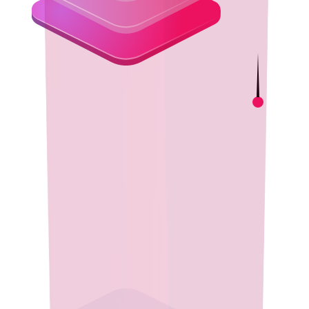
Inovação com Custo Reduzido
Adote Java open source de alta qualidade sem taxas de
licenciamento. Reduza custos e aproveite um ecossistema
robusto que garante sustentabilidade a longo prazo e
desempenho empresarial.