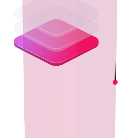
Empoderando
Desenvolvedores
Aumente a produtividade dos desenvolvedores com builds