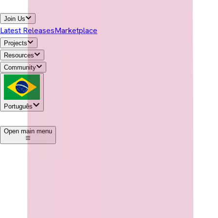
Join Us
Latest Releases
Marketplace
Projects
Resources
Community
Português
1
Open main menu
Baixar Temurin®