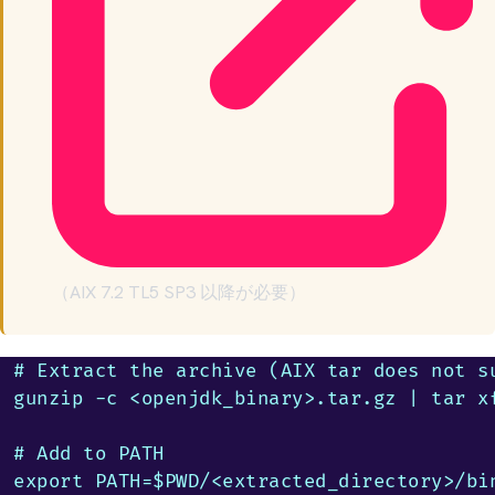
（AIX 7.2 TL5 SP3 以降が必要）
# Extract the archive (AIX tar does not su
gunzip -c <openjdk_binary>.tar.gz | tar xf
# Add to PATH

export PATH=$PWD/<extracted_directory>/bin