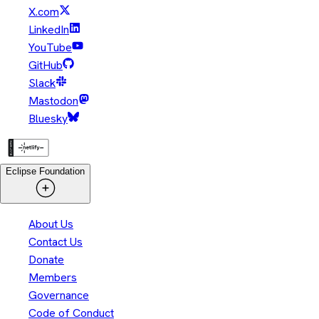
X.com
LinkedIn
YouTube
GitHub
Slack
Mastodon
Bluesky
Eclipse Foundation
About Us
Contact Us
Donate
Members
Governance
Code of Conduct