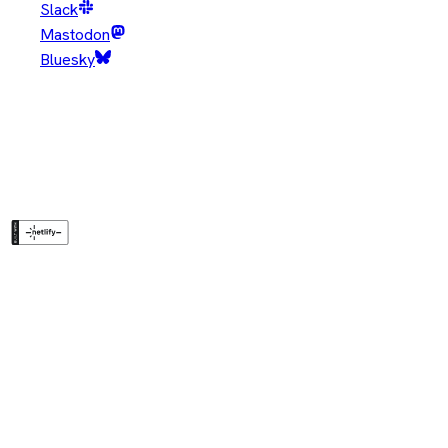
Slack
Mastodon
Bluesky
Copyright © Eclipse Foundation. All Rights Reserved.
Java and OpenJDK are trademarks or registered trademarks of
Oracle and/or its affiliates. Other names may be trademarks of
their respective owners.