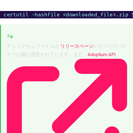
certutil -hashfile <downloaded_file>.zip 
Tip
チェックサムファイルは
リリースページ
のすべてのバイ
ナリの横に用意されています。また、
Adoptium API