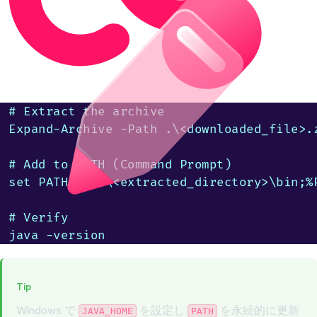
# Extract the archive

Expand-Archive -Path .\<downloaded_file>.z
# Add to PATH (Command Prompt)

set PATH=%cd%\<extracted_directory>\bin;%P
# Verify

java -version
Tip
Windows で
を設定し
を永続的に更新
JAVA_HOME
PATH