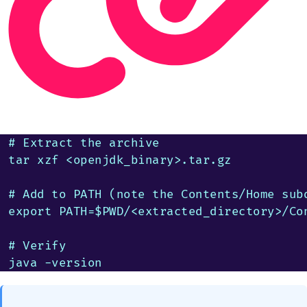
# Extract the archive

tar xzf <openjdk_binary>.tar.gz

# Add to PATH (note the Contents/Home subd
export PATH=$PWD/<extracted_directory>/Con
# Verify

java -version