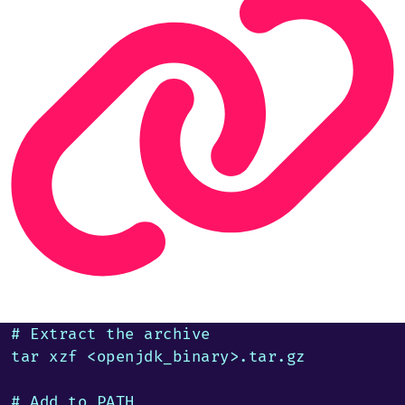
# Extract the archive

tar xzf <openjdk_binary>.tar.gz

# Add to PATH
