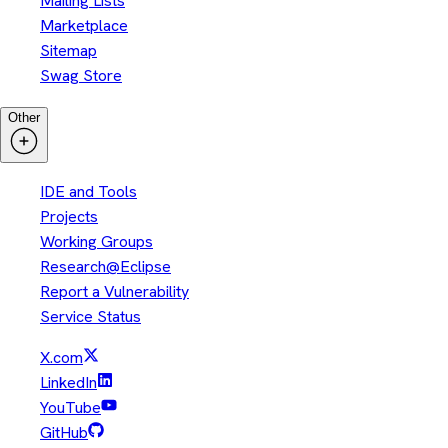
Mailing Lists
Marketplace
Sitemap
Swag Store
Other
IDE and Tools
Projects
Working Groups
Research@Eclipse
Report a Vulnerability
Service Status
X.com
LinkedIn
YouTube
GitHub