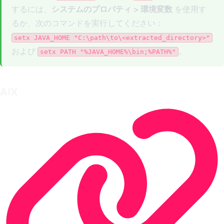
するには、
システムのプロパティ > 環境変数
を使用す
るか、次のコマンドを実行してください：
setx JAVA_HOME "C:\path\to\<extracted_directory>"
および
。
setx PATH "%JAVA_HOME%\bin;%PATH%"
AIX