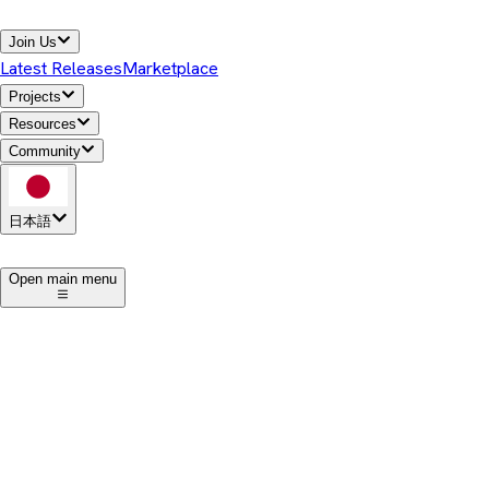
Join Us
Latest Releases
Marketplace
Projects
Resources
Community
日本語
1
Open main menu