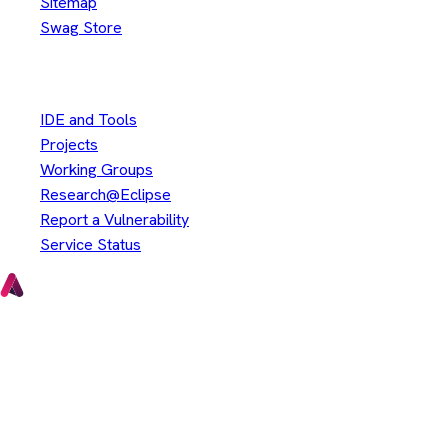
Sitemap
Swag Store
Other
IDE and Tools
Projects
Working Groups
Research@Eclipse
Report a Vulnerability
Service Status
Copyright © Eclipse Foundation. All Rights Reserved.
Java and OpenJDK are trademarks or registered trademarks of
Oracle and/or its affiliates. Other names may be trademarks of
their respective owners.