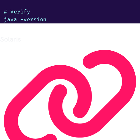
# Verify

java -version
Solaris