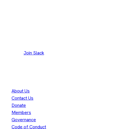
Join our Slack channel to discuss and reach out to
maintainers.
Join Slack
300人以上
のコントリビューターに感謝します
Eclipse Foundation
About Us
Contact Us
Donate
Members
Governance
Code of Conduct