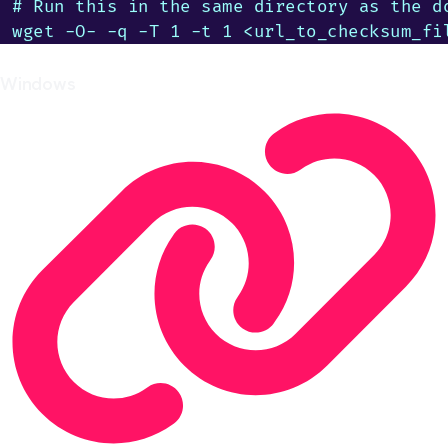
# Run this in the same directory as the do
wget -O- -q -T 1 -t 1 <url_to_checksum_fi
Windows