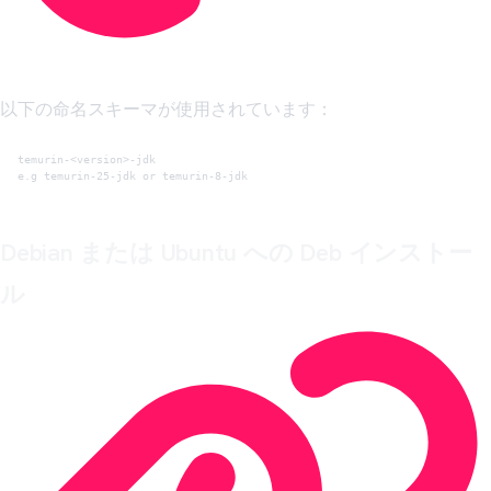
以下の命名スキーマが使用されています：
temurin-<version>-jdk

e.g temurin-25-jdk or temurin-8-jdk
Debian または Ubuntu への Deb インストー
ル