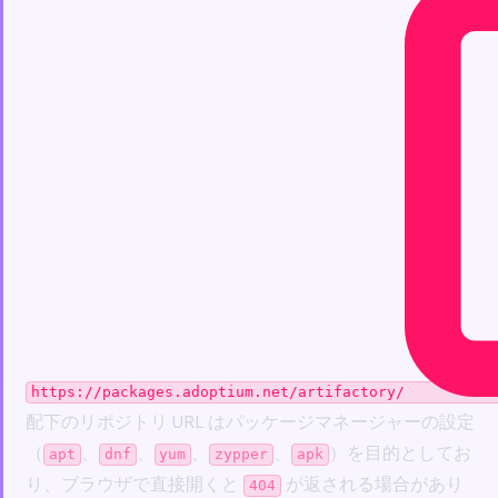
https://packages.adoptium.net/artifactory/
配下のリポジトリ URL はパッケージマネージャーの設定
（
、
、
、
、
）を目的としてお
apt
dnf
yum
zypper
apk
り、ブラウザで直接開くと
が返される場合があり
404