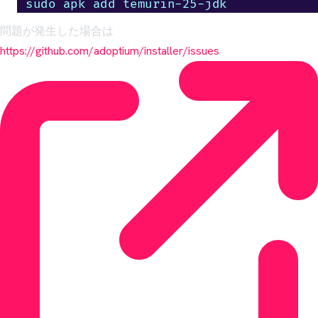
sudo apk add temurin-25-jdk
問題が発生した場合は
https://github.com/adoptium/installer/issues