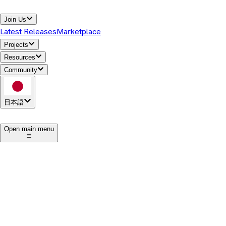
Join Us
Latest Releases
Marketplace
Projects
Resources
Community
日本語
1
Open main menu