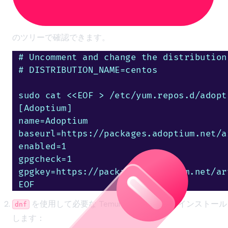
のツリーで確認できます。
# Uncomment and change the distribution
# DISTRIBUTION_NAME=centos

sudo cat <<EOF > /etc/yum.repos.d/adopti
[Adoptium]

name=Adoptium

baseurl=https://packages.adoptium.net/a
enabled=1

gpgcheck=1

gpgkey=https://packages.adoptium.net/ar
EOF
を使用して必要な Temurin バージョンをインストール
dnf
します：