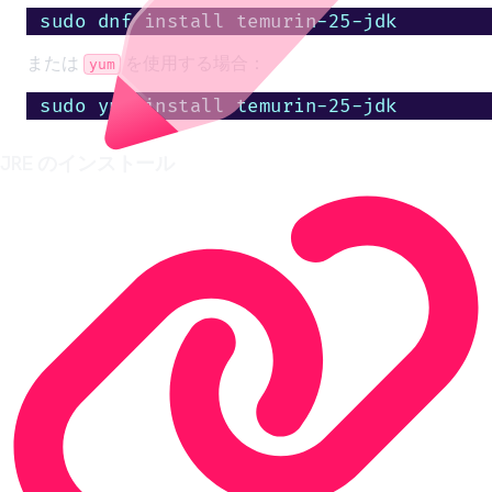
sudo dnf install temurin-25-jdk
または
を使用する場合：
yum
sudo yum install temurin-25-jdk
JRE のインストール