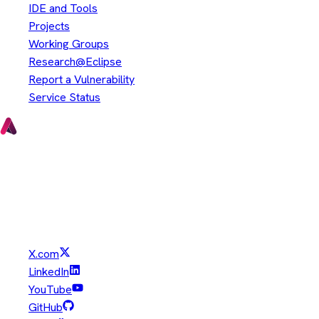
IDE and Tools
Projects
Working Groups
Research@Eclipse
Report a Vulnerability
Service Status
Copyright © Eclipse Foundation. All Rights Reserved.
Java and OpenJDK are trademarks or registered trademarks of
Oracle and/or its affiliates. Other names may be trademarks of
their respective owners.
X.com
LinkedIn
YouTube
GitHub