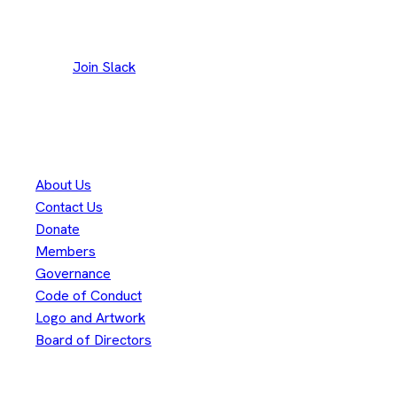
Join our Slack channel to discuss and reach out to
maintainers.
Join Slack
300人以上
のコントリビューターに感謝します
Eclipse Foundation
About Us
Contact Us
Donate
Members
Governance
Code of Conduct
Logo and Artwork
Board of Directors
Legal